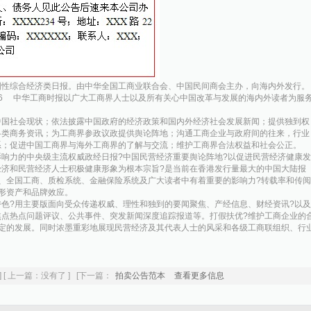
国性综合经济类日报。由中华全国工商业联合会、中国民间商会主办，向海内外发行。
1-146 中华工商时报以广大工商界人士以及所有关心中国改革与发展的海内外读者为服
中国社会现状；依法披露中国政府的经济政策和国内外经济社会发展新闻；提供独到权
各类商务资讯；为工商界参政议政提供舆论阵地；沟通工商企业与政府间的往来，行业
系；促进中国工商界与海外工商界的了解与交流；维护工商界合法权益和社会公正。
响力的中央级主流权威政经日报?中国民营经济重要舆论阵地?以促进民营经济健康发
济和民营经济人士积极健康形象为根本宗旨?是当前在香港发行量最大的中国大陆报
、全国工商、质检系统、金融保险系统及广大读者中有着重要的影响力?转载率和传阅
形资产和品牌效应。
色?用主要版面向受众传递权威、理性和独到的要闻聚焦、产经信息、财经资讯?以及
点热点问题评议、公共事件、突发新闻深度追踪报道等。打假扶优?维护工商企业的
定的发展。同时浓墨重彩地展现民营经济及其代表人士的风采和各级工商联组织、行
] [ 上一篇：没有了 ] [下一篇：
拍卖公告范本
查看更多信息