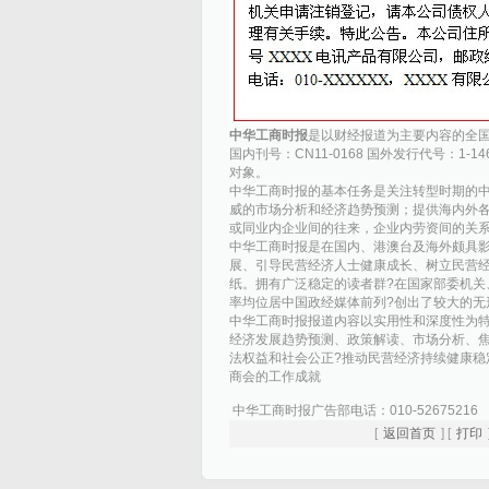
中华工商时报
是以财经报道为主要内容的全
国内刊号：CN11-0168 国外发行代号：
对象。
中华工商时报的基本任务是关注转型时期的
威的市场分析和经济趋势预测；提供海内外
或同业内企业间的往来，企业内劳资间的关
中华工商时报是在国内、港澳台及海外颇具影
展、引导民营经济人士健康成长、树立民营经
纸。拥有广泛稳定的读者群?在国家部委机关
率均位居中国政经媒体前列?创出了较大的无
中华工商时报报道内容以实用性和深度性为特
经济发展趋势预测、政策解读、市场分析、焦
法权益和社会公正?推动民营经济持续健康稳
商会的工作成就
中华工商时报广告部电话：010-52675216
[
返回首页
] [
打印