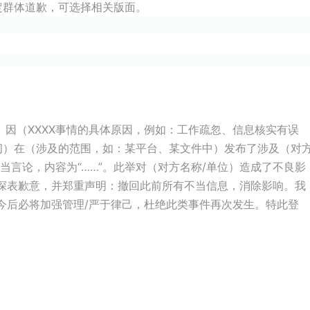
定群体道歉，可选择相关版面。
X）因（XXXX事情的具体原因，例如：工作疏忽、信息核实有误
间）在（涉及的范围，如：某平台、某文件中）发布了涉及（对
不当言论，内容为“……”。此举对（对方名称/单位）造成了不良影
我深表歉意，并郑重声明：撤回此前所有不当信息，消除影响。我
今后必将加强管理/严于律己，杜绝此类事件再次发生。特此登