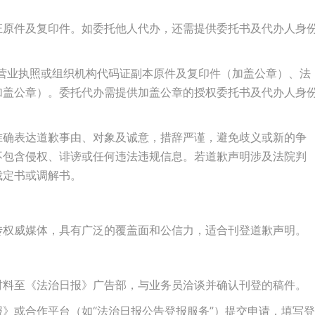
证原件及复印件。如委托他人代办，还需提供委托书及代办人身
营业执照或组织机构代码证副本原件及复印件（加盖公章）、法
加盖公章）。委托代办需提供加盖公章的授权委托书及代办人身
准确表达道歉事由、对象及诚意，措辞严谨，避免歧义或新的争
不包含侵权、诽谤或任何违法违规信息。若道歉声明涉及法院判
裁定书或调解书。
传权威媒体，具有广泛的覆盖面和公信力，适合刊登道歉声明。
材料至《法治日报》广告部，与业务员洽谈并确认刊登的稿件。
》或合作平台（如“法治日报公告登报服务”）提交申请，填写登