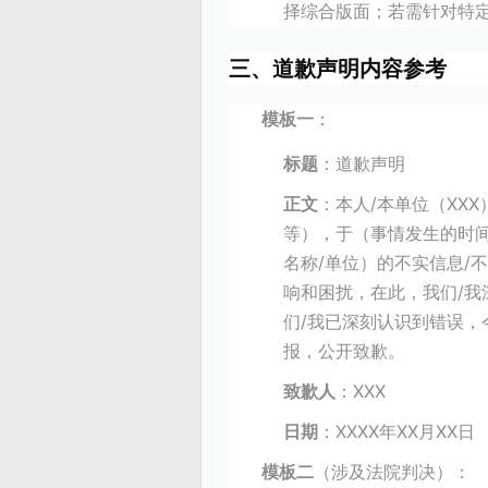
择综合版面；若需针对特
三、道歉声明内容参考
模板一
：
标题
：道歉声明
正文
：本人/本单位（XX
等），于（事情发生的时
名称/单位）的不实信息/
响和困扰，在此，我们/
们/我已深刻认识到错误，
报，公开致歉。
致歉人
：XXX
日期
：XXXX年XX月XX日
模板二
（涉及法院判决）：